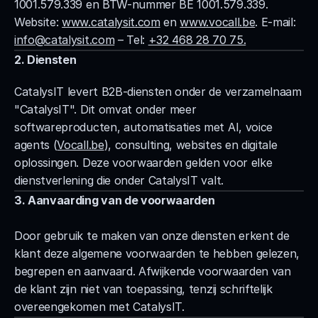
1001.579.339 en BTW-nummer BE 1001.579.339. 
Website: 
www.catalysit.com
 en 
www.vocall.be
. E-mail: 
info@catalysit.com
 – Tel: 
+32 468 28 70 75.
2. Diensten
CatalysIT levert B2B-diensten onder de verzamelnaam 
"CatalysIT". Dit omvat onder meer 
softwareproducten, automatisaties met AI, voice 
agents (
Vocall.be
), consulting, websites en digitale 
oplossingen. Deze voorwaarden gelden voor elke 
dienstverlening die onder CatalysIT valt.
3. Aanvaarding van de voorwaarden
Door gebruik te maken van onze diensten erkent de 
klant deze algemene voorwaarden te hebben gelezen, 
begrepen en aanvaard. Afwijkende voorwaarden van 
de klant zijn niet van toepassing, tenzij schriftelijk 
overeengekomen met CatalysIT.