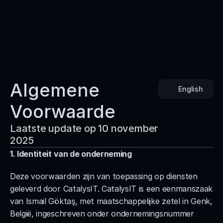
Services
Process
Contact
Algemene 
English
Book Discovery call
Voorwaarde
Laatste update op 10 november 
2025
1. Identiteit van de onderneming
Deze voorwaarden zijn van toepassing op diensten 
geleverd door CatalysIT. CatalysIT is een eenmanszaak 
van Ismail Göktaş, met maatschappelijke zetel in Genk, 
België, ingeschreven onder ondernemingsnummer 